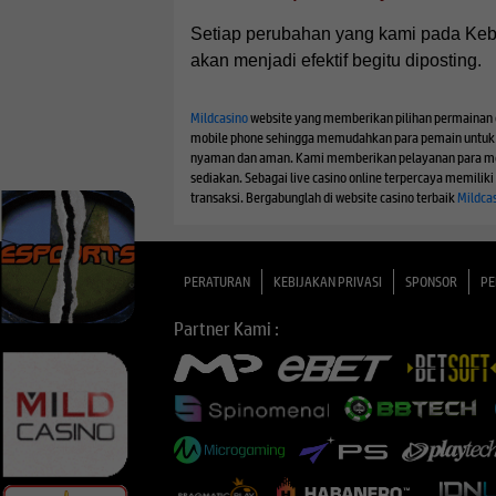
Setiap perubahan yang kami pada Kebi
akan menjadi efektif begitu diposting.
Mildcasino
website yang memberikan pilihan permainan ca
mobile phone sehingga memudahkan para pemain untuk be
nyaman dan aman. Kami memberikan pelayanan para me
sediakan. Sebagai live casino online terpercaya memil
transaksi. Bergabunglah di website casino terbaik
Mildca
PERATURAN
KEBIJAKAN PRIVASI
SPONSOR
PE
Partner Kami :