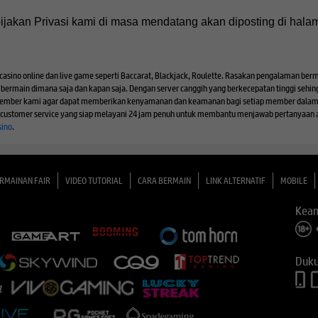
jakan Privasi kami di masa mendatang akan diposting di halam
sino online dan live game seperti Baccarat, Blackjack, Roulette. Rasakan pengalaman berm
rmain dimana saja dan kapan saja. Dengan server canggih yang berkecepatan tinggi sehin
mber kami agar dapat memberikan kenyamanan dan keamanan bagi setiap member dalam m
iki customer service yang siap melayani 24 jam penuh untuk membantu menjawab pertanyaa
sino
.
RMAINAN FAIR
VIDEO TUTORIAL
CARA BERMAIN
LINK ALTERNATIF
MOBILE
Keam
Duku