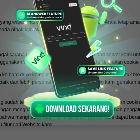
ang wajar untuk memastikan bahwa informasi Anda tetap aman 
ada pihak lain atau pihak ketiga.
i sarana untuk mengumpulkan informasi dari server kami untuk
enggunakan Website kami, Anda setuju kepada kebijakan cookie
an ke hard drive komputer Anda. Mereka membantu kita untuk m
baik dan lebih personal. Beberapa cookie yang kami gunakan s
g sudah tersimpan di komputer Anda atau menghentikan cooki
ngan menghapus cookie yang ada dan/atau mengubah pengatur
 bahwa menghapus atau menonaktifkan cookie kami dapat berar
fitur dari Website kami.
i