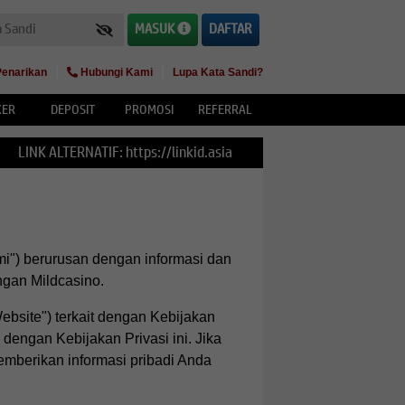
MASUK
DAFTAR
enarikan
Hubungi Kami
Lupa Kata Sandi?
KER
DEPOSIT
PROMOSI
REFERRAL
LINK ALTERNATIF: https://linkid.asia/mildcasino-go https://linkid
ami") berurusan dengan informasi dan
gan Mildcasino.
ebsite") terkait dengan Kebijakan
engan Kebijakan Privasi ini. Jika
emberikan informasi pribadi Anda