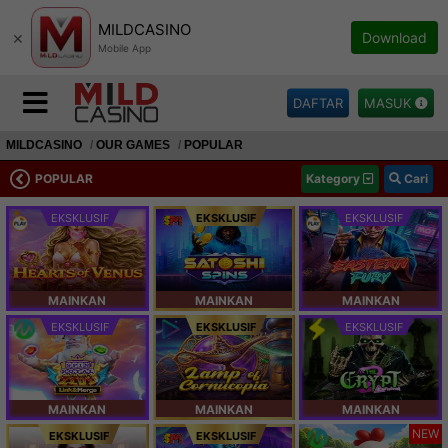
MILDCASINO
×
Download
Mobile App
DAFTAR
MASUK
MILDCASINO
OUR GAMES
POPULAR
POPULAR
Kategory
Cari
EKSKLUSIF
EKSKLUSIF
EKSKLUSIF
MAINKAN
MAINKAN
MAINKAN
EKSKLUSIF
EKSKLUSIF
EKSKLUSIF
MAINKAN
MAINKAN
MAINKAN
NEW
EKSKLUSIF
EKSKLUSIF