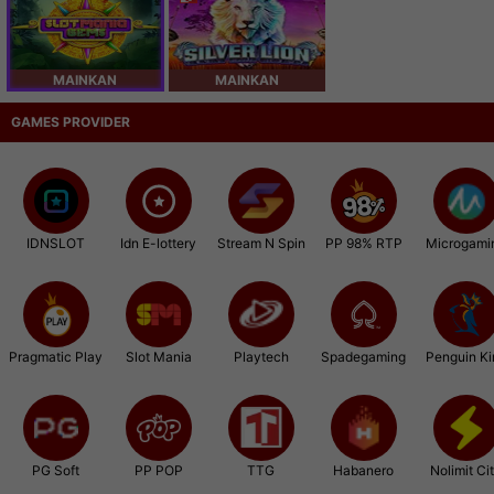
MAINKAN
MAINKAN
GAMES PROVIDER
IDNSLOT
Idn E-lottery
Stream N Spin
PP 98% RTP
Microgami
Pragmatic Play
Slot Mania
Playtech
Spadegaming
Penguin Ki
PG Soft
PP POP
TTG
Habanero
Nolimit Ci